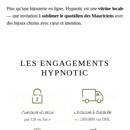
Plus qu’une bijouterie en ligne, Hypnotic est une
vitrine locale
— une invitation à
sublimer le quotidien des Mauriciens
avec
des bijoux choisis avec cœur et intention.
LES ENGAGEMENTS
HYPNOTIC
HYPNOTIC, VOTRE
BIJOUTERIE EN
Paiement sécurisé
Livraison à domicile
LIGNE
par CB ou Juice
en 24H/48H via DHL