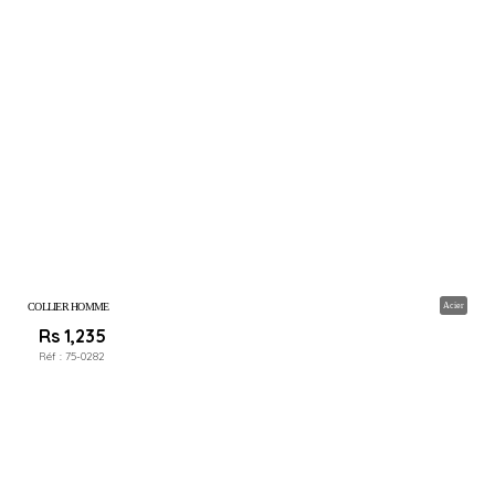
COLLIER HOMME
Acier
Rs 1,235
Réf :
75-0282