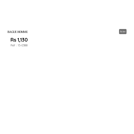
BAGUE HOMME
Acier
Rs 1,130
Réf :
15-0388