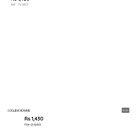
Réf :
15-0412
COLLIER HOMME
Acier
Rs 1,430
Rs 2,860