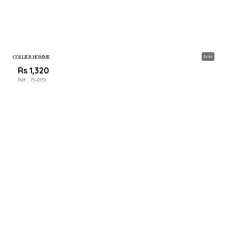
COLLIER HOMME
Acier
Rs 1,320
Réf :
75-0151