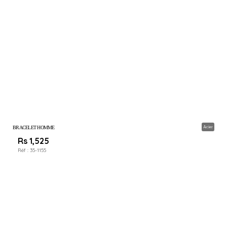
BRACELET HOMME
Acier
Rs 1,525
Réf :
35-1155