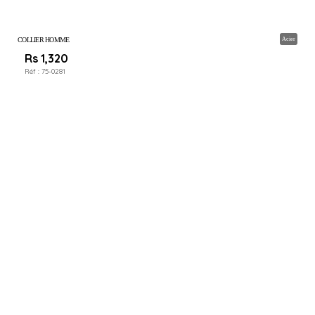
COLLIER HOMME
Acier
Rs 1,320
Réf :
75-0281