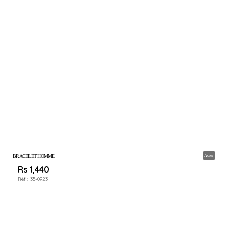
BRACELET HOMME
Acier
Rs 1,440
Réf :
35-0923