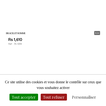
BRACELET HOMME
Acier
Rs 1,610
Réf :
35-1094
Ce site utilise des cookies et vous donne le contrôle sur ceux que
Taille
Taille
Taille
Taille
Taille
Taille
Taille
Taille
Taille
Taille
Taille
Taille
Taille
Taille
Taille
Taille
Taille
Taille
Taille
Taille
vous souhaitez activer
Tout accepter
Tout refuser
Personnaliser