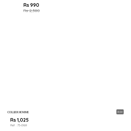
Rs 990
Rs 2,380
COLLIER HOMME
Acier
Rs 1,025
Réf :
75-0169