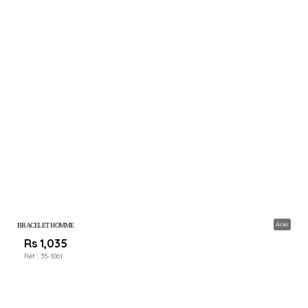
BRACELET HOMME
Acier
Rs 1,035
Réf :
35-1061