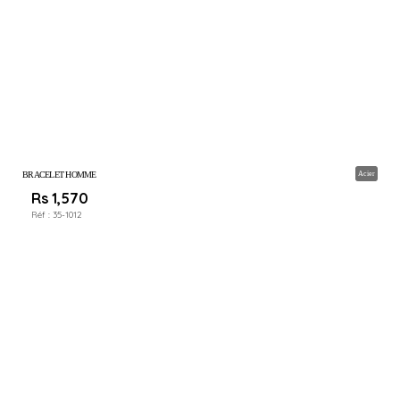
BRACELET HOMME
Acier
Rs 1,570
Réf :
35-1012