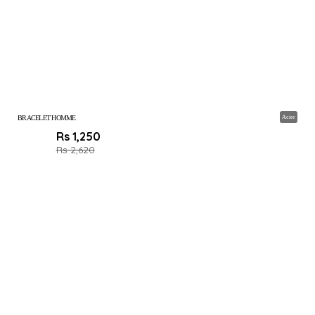
BRACELET HOMME
Acier
Rs 1,250
Rs 2,620