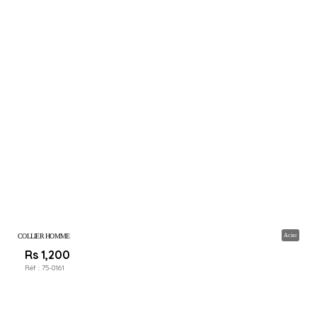
COLLIER HOMME
Acier
Rs 1,200
Réf :
75-0161