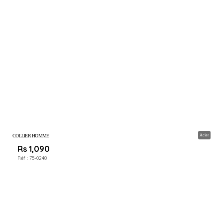
COLLIER HOMME
Acier
Rs 1,090
Réf :
75-0248