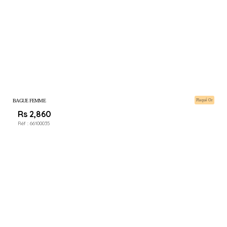
BAGUE FEMME
Plaqué Or
Rs 2,860
Réf :
66100035