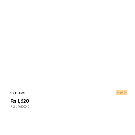
BAGUE FEMME
Plaqué Or
Rs 1,620
Réf :
76100310