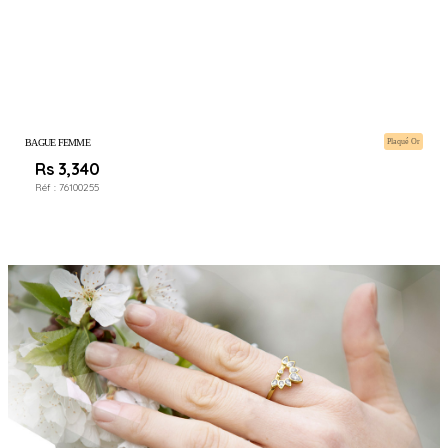
BAGUE FEMME
Plaqué Or
Rs 3,340
Réf :
76100255