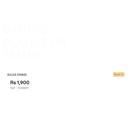
BAGUES
PLAQUÉ OR
FEMME
BAGUE FEMME
Plaqué Or
Rs 1,900
Réf :
76100091