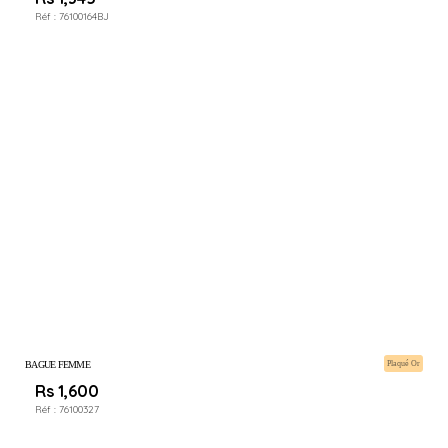
Réf :
76100164BJ
BAGUE FEMME
Plaqué Or
Rs 1,600
Réf :
76100327